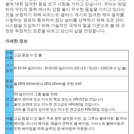
볼에 대한 엄격한 품질 요구 사항을 가지고 있습니다. 우리는 엄밀
하게 우리의 풍력 에너지 강철 볼이 우수한 품질을 가지고 있다는
것을 보증하기 위해 피르스트-클라스 계기와 엄격한 제어 절차를
시험하는 원료와 통과하여 첨단 설비를 선택하기 위해 표준 관리
시스템을 도입하기 위해 기술적인 국제적 철골 기준으로 볼 때 규
정된 독점적인 표준을 따르고 당신의 삶을 연장합니다.
자세한 정보
상품
고급 품질 cr 강 볼
이름
크기
Ø 49.94 밀리미터 - Ø 50.06 밀리미터 (GCr15 / SUJ2 / 100Cr6 cr 강 볼)
범위
품질
볼 Ø49.94mm에서 Ø50.06mm을 위한 G40
등급
50 밀리미터 그룹 볼을 위해,
견고
볼의 센터에 있는 미누먼 핵심 경도는 HRc55일 것입니다.
성
볼의 표면에 있는 미누먼 견고성은 HRc60일 것입니다.
15% 볼 직경의 깊이에 있는 미누먼 견고성은 HRc58일 것입니다.
애플
고급 품질 cr 강 볼은 주로 풍력 발전용 터빈,
딥 그루브 볼베어링, 휠 허브
리케
베어링, 리니어 베어링
,
앵귤러 콘택트 볼 베어링, 스러스트 볼베어링과
이션
또한 베어링
을 위해 슬루잉 링 베어링에 적용됩니다
.