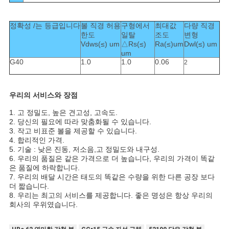
정확성 /는 등급입니다
볼 직경 허용
구형에서
최대값
다량 직경
한도
일탈
조도
변형
Vdws(≤) um
△Rs(≤)
Ra(≤)um
Dwl(≤) um
um
G40
1.0
1.0
0.06
2
우리의 서비스와 장점
1. 고 정밀도, 높은 견고성, 고속도.
2. 당신의 필요에 따라 맞춤화될 수 있습니다.
3. 작고 비표준 볼을 제공할 수 있습니다.
4. 합리적인 가격.
5. 기술 : 낮은 진동, 저소음,고 정밀도와 내구성.
6. 우리의 품질은 같은 가격으로 더 높습니다, 우리의 가격이 똑같
은 품질에 하락합니다.
7. 우리의 배달 시간은 태도의 똑같은 수량을 위한 다른 공장 보다
더 짧습니다.
8. 우리는 최고의 서비스를 제공합니다. 좋은 명성은 항상 우리의
회사의 우위였습니다.