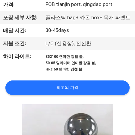
하
FOB tianjin port, qingdao port
가격:
여
포장 세부 사항:
플라스틱 bag+ 카돈 box+ 목재 파렛트
30-45days
배달 시간:
공
장
지불 조건:
L/C (신용장), 전신환
여
,
하이 라이트:
E52100 연마한 강쳘 볼
,
50.05 밀리미터 연마한 강쳘 볼
행
HRc 60 연마한 강쳘 볼
최고의 가격
품
질
관
리