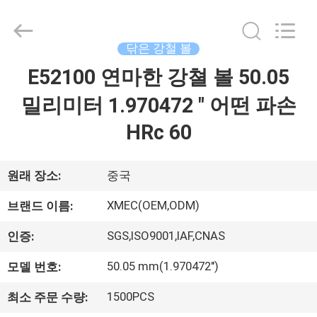
Xi'an
machinery
&
engineering
닦은 강철 볼
import
&
export
E52100 연마한 강쳘 볼 50.05
집
co.,ltd..
All
Rights
밀리미터 1.970472 " 어떤 파손
Reserved.
제
HRc 60
품
원래 장소:
중국
우
XMEC(OEM,ODM)
브랜드 이름:
리
SGS,ISO9001,IAF,CNAS
인증:
에
50.05 mm(1.970472")
모델 번호:
대
1500PCS
최소 주문 수량: