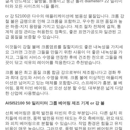
글게 만드세요 ; 솔방울, 원통이고 둥근 롤러 diameter> 22 밀리미
트
터와 모든 사이즈의 니들 롤러.
맵
cr 강 52100은 다수의 애플리케이션에 범용성 물질입니다. 크롬 강
철 볼은 급랭으로 인해 고크롬을 포함하고, 우수한 표면 품질과 높
은 하중-지지 용량을 가지고 있습니다. 제조 절차 전체에 걸쳐, 통
계적 공정 관리는 허용한도 정확도, 좋은 표면가공도와 일관된 고
PRIVACY
급 품질을 보증할 수 있습니다.
POLICY
이것들이 강철 볼에 크롬염료를 칠할지라도 좋은 내녹성을 가지세
요 그러면 그것은 그들을 만들기 위한 사용이 더 좋은 내녹성을 가
지고, 그들의 서비스 수명을 연장한 후에 건조한 천으로 그들을 깨
끗이 닦고 석유의 레이어를 적용한다고 추천받습니다
.
크롬 볼은 최고 품질 크롬 합금 강으로부터 제조됩니다고 경화 투
과 최대 강도와 서비스 수명을 위해. 크롬 볼에 이상적인 애플리케
이션은 넘어지고 있는 매체를 포함합니다, 스프레이가 흥분, 볼 베
어링, 풍력 터빈 베어링, 선 모션 성분 할 수있. 대부분은 넓게 다양
한 산업에 사용했습니다.
AISI52100 50 밀리미터 그룹 베어링 제조 기계 cr 강 볼
선회 베어링은 풍력 발전용 터빈의 주요 부분입니다. 다른 설치 위
치들에 따르면, 풍력 발전용 터빈 태도는 주요 축베어링, 편요 태도
와 피치 베어링으로 분할될 수 있습니다. 작업 환경은 힘들고 유지
비용이 매우 높습니다. 그러므로, 풍력 발전용 터빈 베어링은 강철