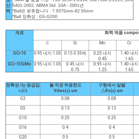
하
산
5401-2002, ABMA Std. 10A - 2001년
여
력
*Ball은 분류합니다 : 7.9375mm-82.55mm
*Ball 정확성 : G5-G200
공
재료
화학 제품 composi
Ｃ
Si
Mn
Cr
장
GCr15
0.95 내지 1.05
0.15 0.35에
0.25 내지
1.40 내지
여
0.45
1.65
GCr15SiMn
0.95 내지 1.05
0.45 내지
0.95 내지
1.40 내지
행
0.75
1.25
1.65
정확성 /는 등급입
볼 직경 허용한도
구형에서 일탈
품
니다
Vdws(≤) um
△Rs(≤) um
G3
0.08
0.08
질
G5
0.13
0.13
관
G10
0.25
0.25
G16
0.4
0.4
리
G20
0.5
0.5