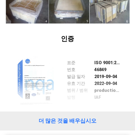
인증
표준
ISO 9001:2005
번호
46849
발급 일자
2019-09-04
유효 기간
2022-09-04
범위 / 범위
production and sales of bearing steel balls and special steel balls
발행
IAF
더 많은 것을 배우십시오