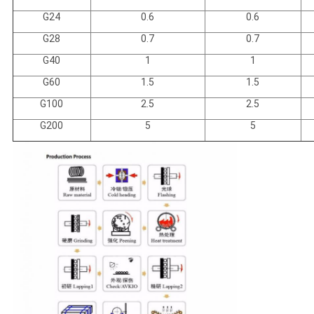
G24
0.6
0.6
연
G28
0.7
0.7
락
G40
1
1
주
G60
1.5
1.5
G100
2.5
2.5
세
G200
5
5
요
뉴
스
사
이