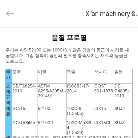
Xi'an
machinery
Xi'an machinery & engineering import
&
engineering
import
&
export
집
co.,ltd..
품질 프로필
All
Rights
Reserved.
우리는 AISI 52100 또는 100Cr6과 같은 강철의 등급의 사격을 제
제
공합니다. 그럼 정확히 당신의 필요를 충족시키는 재료와 등급을
고르느요.
품
국
중국
미국
독일
러시아
일본
가
우
소
GB/T18254-
ASTM
ISO683-17-
GOST
JIS
2016
A295/A295M -
2014
801-1978
G4805-
재
2014년
2019
규
리
격
재
GCr15
52100
100Cr6
ШX15
SUJ2
에
(1.3505)
료
GCr15SiMn
52100.1
100CrMnSi6-
ШX15CГ
SUJ3
대
4
(1.3520)
생
*Steel 볼 품질 기준 : ISO 3290-1-2014, GB/T308.1-2013, DIN