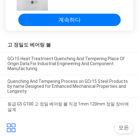
트
맵
계속하다
PRIVACY
고 정밀도 베어링 볼
POLICY
GCr15 Heat Treatment Quenching And Tempering Place Of
Origin Data For Industrial Engineering And Component
Manufacturing
Quenching And Tempering Process on GCr15 Steel Products
by name Designed for Enhanced Mechanical Properties and
Longevity
등급 G5 G100 고 정밀 베어링 볼 직경 1mm 120mm 정밀 장비에
설계
모든