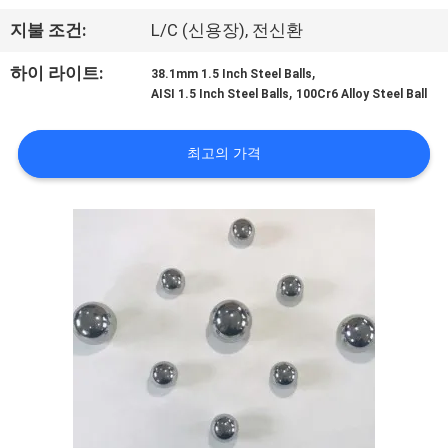
하
지불 조건:
L/C (신용장), 전신환
여
,
하이 라이트:
38.1mm 1.5 Inch Steel Balls
,
AISI 1.5 Inch Steel Balls
100Cr6 Alloy Steel Ball
공
장
최고의 가격
여
행
품
질
관
리