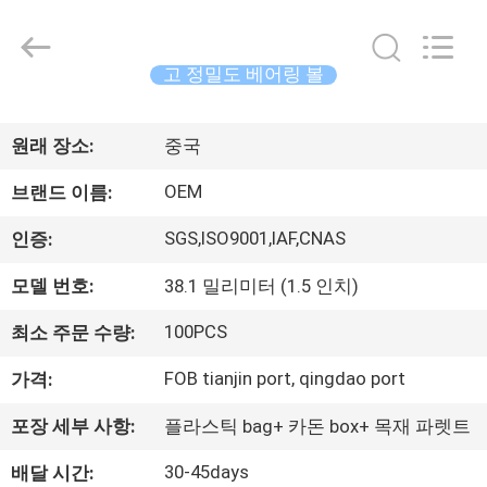
Xi'an
machinery
&
engineering
고 정밀도 베어링 볼
import
&
export
집
co.,ltd..
All
Rights
원래 장소:
중국
Reserved.
제
OEM
브랜드 이름:
품
SGS,ISO9001,IAF,CNAS
인증:
모델 번호:
38.1 밀리미터 (1.5 인치)
우
100PCS
최소 주문 수량:
리
FOB tianjin port, qingdao port
가격:
에
포장 세부 사항:
플라스틱 bag+ 카돈 box+ 목재 파렛트
대
30-45days
배달 시간: