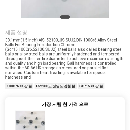
연
락
제품 설명
주
38.1mm(1.5 Inch) AISI 52100,JIS SUJ2,DIN 100Cr6 Alloy Steel
세
Balls For Bearing Introduction Chrome
(Gcr15,100Cr6,52100,SUJ2) steel balls,also called bearing steel
balls or alloy steel balls are uniformly hardened and tempered
요
throughout their entire diameter to achieve maximum strength
and quality and high load bearing. Ball hardness is controlled
within the 60-66 HRc range as measured on parallel flat
surfaces. Custom heat treating is available for special
뉴
hardness and
100Cr6 cr 강 볼
E52100고 정밀도 강철 볼
GCr15 cr 강 볼
스
가장 저렴 한 가격 으로
사
이