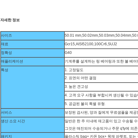
자세한 정보
사이즈
50.01 mm,50.02mm,50.03mm,50.04mm,50
재료
Gcr15,AISI52100,100Cr6,SUJ2
정확성
G40
애플리케이션
기계류를 설계하는 링 베어링과 또한 볼 베어
특성
1. 고정밀도
2. 표면의 어떤 결점
3. 높은 견고성
4. 고객 요구 사항을 부합시켜 생산될 수 있
5.
공급된 볼의 특별 유형.
서비스
보장된 검사된, 양과 질에게 무료샘플을 제공
생산 소요 시간
일반은 한 주 이내에 재고품이 있고 수송될 수
그것은 매진되어 수송되거나 주문 q'ty에 의존할
패키지
플라스틱 bag+ 카돈 box+ 목재 파렛트. 