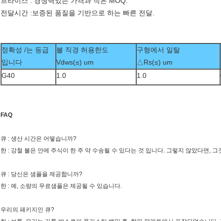
프라이스 : 경쟁력있는 가격과 작은 MOQ.
전달시간 :보증된 품질을 기반으로 하는 빠른 전달.
정확성 /는 등급
볼 직경 허용한도
구형에서 일탈
입니다
Vdws(≤) um
△Rs(≤) um
G40
1.0
1.0
FAQ
큐 : 생산 시간은 어떻습니까?
한 : 강철 볼은 안에 주식이 한 주 약 수송될 수 있다는 것 입니다. 그렇지 않았다면, 그것
큐 : 당신은 샘플을 제공합니까?
한 : 예, 소량의 무료샘플은 제공될 수 있습니다.
우리의 패키지인 큐?