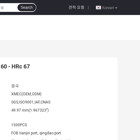
견적 요청
Search
|
Korean
 - HRc 67
중국
XMEC(OEM,ODM)
SGS,ISO9001,IAF,CNAS
49.97 mm(1.967323")
1500PCS
FOB tianjin port, qingdao port