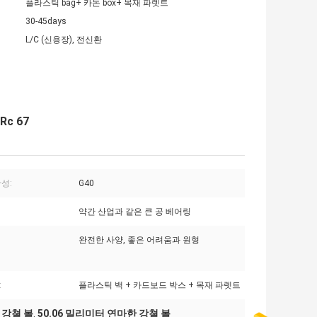
플라스틱 bag+ 카돈 box+ 목재 파렛트
30-45days
L/C (신용장), 전신환
Rc 67
성:
G40
약간 산업과 같은 큰 공 베어링
완전한 사양, 좋은 어려움과 원형
:
플라스틱 백 + 카드보드 박스 + 목재 파렛트
 강쳘 볼
50.06 밀리미터 연마한 강쳘 볼
,