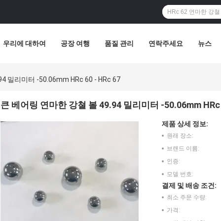
우리에 대하여
공장 여행
품질 관리
연락주세요
뉴스
밀리미터 -50.06mm HRc 60 - HRc 67
큰 베어링 연마한 강쳘 볼 49.94 밀리미터 -50.06mm HRc 60
제품 상세 정보:
원래 장소:
브랜드 이름:
인증:
모델 번호:
결제 및 배송 조건:
최소 주문 수량:
가격: