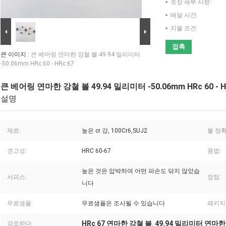
포장 세부 사항:
배달 시간:
지불 조건:
접촉
큰 이미지 :
큰 베어링 연마한 강쳘 볼 49.94 밀리미터
-50.06mm HRc 60 - HRc 67
큰 베어링 연마한 강쳘 볼 49.94 밀리미터 -50.06mm HRc 60 - H
설명
재료:
높은 cr 강, 100Cr6,SUJ2
볼 정확
견고성:
HRC 60-67
용법:
높은 것은 압박하여 어떤 파손도 닦지 않았습
서피스:
장점:
니다
무료샘플:
무료샘플은 조사될 수 있습니다
패키지
HRc 67 연마한 강쳘 볼
49.94 밀리미터 연마한
강조하다:
,