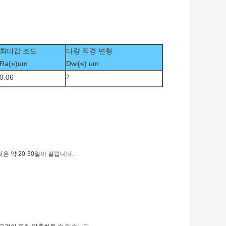
최대값 조도
다량 직경 변형
Ra(≤)um
Dwl(≤) um
0.06
2
은 약 20-30일이 걸립니다.