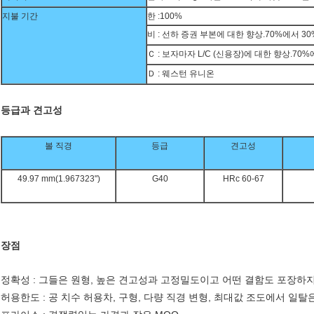
지불 기간
한 :100%
비 : 선하 증권 부본에 대한 향상.70%에서 3
Ｃ : 보자마자 L/C (신용장)에 대한 향상.70
Ｄ : 웨스턴 유니온
등급과 견고성
볼 직경
등급
견고성
49.97 mm(1.967323")
G40
HRc 60-67
장점
정확성 : 그들은 원형, 높은 견고성과 고정밀도이고 어떤 결함도 포장하지
허용한도 : 공 치수 허용차, 구형, 다량 직경 변형, 최대값 조도에서 일탈