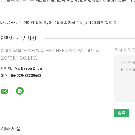
한 : 보통, 우리는 카톤 박스로의 플라스틱 백일 후, 합판 팔레트에서 포장되었습니다,
,
,
태그:
HRc 62 연마한 강쳘 볼
GCr15 금속 자성 구체
52100 닦은 강철 볼
연락처 세부 사항
회사에 직접
XI'AN MACHINERY & ENGINEERING IMPORT &
EXPORT CO.,LTD.
담당자:
Mr. Eason Zhou
팩스:
86-029-88339663
기타 제품