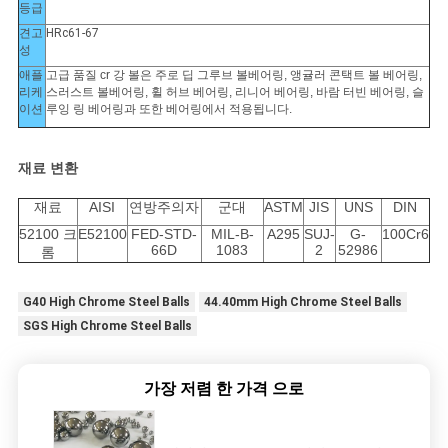
등급
견고
HRc61-67
성
애플
고급 품질 cr 강 볼은 주로 딥 그루브 볼베어링, 앵귤러 콘택트 볼 베어링,
리케
스러스트 볼베어링, 휠 허브 베어링, 리니어 베어링, 바람 터빈 베어링, 슬
이션
루잉 링 베어링과 또한 베어링에서 적용됩니다.
재료 변환
재료
AISI
연방주의자
군대
ASTM
JIS
UNS
DIN
52100 크
E52100
FED-STD-
MIL-B-
A295
SUJ-
G-
100Cr6
66D
1083
2
52986
롬
G40 High Chrome Steel Balls
44.40mm High Chrome Steel Balls
SGS High Chrome Steel Balls
가장 저렴 한 가격 으로