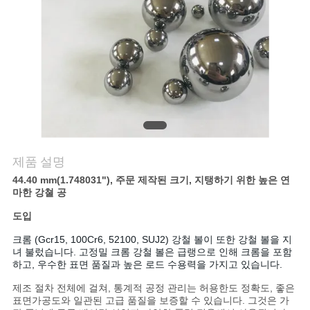
연
락
주
세
요
제품 설명
44.40 mm(1.748031"), 주문 제작된 크기, 지탱하기 위한 높은 연
뉴
마한 강쳘 공
스
도입
크롬 (Gcr15, 100Cr6, 52100, SUJ2) 강철 볼이 또한 강철 볼을 지
녀 불렀습니다. 고정밀 크롬 강철 볼은 급랭으로 인해 크롬을 포함
사
하고, 우수한 표면 품질과 높은 로드 수용력을 가지고 있습니다.
이
제조 절차 전체에 걸쳐, 통계적 공정 관리는 허용한도 정확도, 좋은
표면가공도와 일관된 고급 품질을 보증할 수 있습니다. 그것은 가