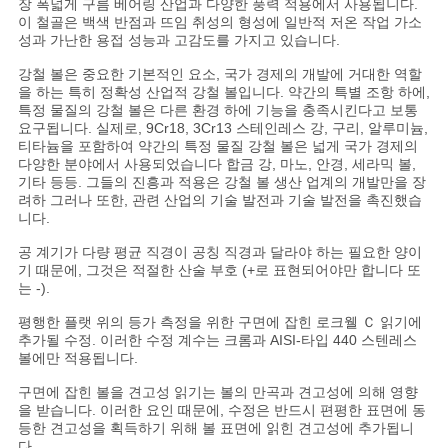
장 폭넓게 구름 베어링 산업과 다양한 풍력 적용에서 사용됩니다.
트
이 철골은 백색 반점과 뜨임 취성의 형성에 일반적 저온 작업 가소
성과 가난한 용접 성능과 고감도를 가지고 있습니다.
맵
강철 볼은 중요한 기본적인 요소, 국가 경제의 개발에 거대한 역할
을 하는 특히 정확성 산업적 강철 볼입니다. 약간의 특별 조항 하에,
특정 물질의 강철 볼은 다른 환경 하에 기능을 충족시킨다고 보통
PRIVACY
요구됩니다. 실제로, 9Cr18, 3Cr13 스테인레스 강, 구리, 알루미늄,
티타늄을 포함하여 약간의 특정 물질 강철 볼은 넓게 국가 경제의
POLICY
다양한 분야에서 사용되었습니다 합금 강, 마노, 안경, 세라믹 볼,
기타 등등. 그들의 진흥과 적용은 강철 볼 생산 업계의 개발만을 장
려하 그러나 또한, 관련 산업의 기술 발전과 기술 발전을 촉진했습
니다.
공 계기가 다량 평균 직경이 공칭 직경과 달라야 하는 필요한 양이
기 때문에, 그것은 적절한 산술 부호 (+로 표현되어야만 합니다 또
는 -).
평행한 플랫 위의 등가 측정을 위한 구면에 잡힌 로크웰 Ｃ 읽기에
추가될 수정. 이러한 수정 계수는 크롬과 AISI-타입 440 스텐레스
볼에만 적용됩니다.
구면에 잡힌 볼을 견고성 읽기는 볼의 만곡과 견고성에 의해 영향
을 받습니다. 이러한 요인 때문에, 수정은 반드시 편평한 표면에 동
등한 견고성을 획득하기 위해 볼 표면에 읽힌 견고성에 추가됩니
다.