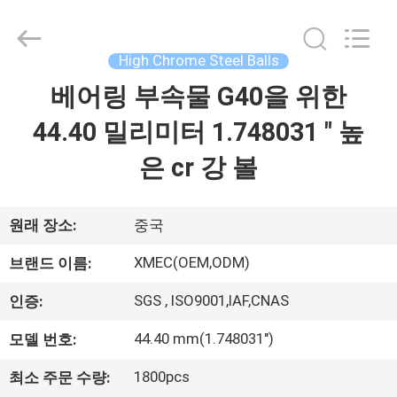
Xi'an
machinery
&
engineering
High Chrome Steel Balls
import
&
export
베어링 부속물 G40을 위한
집
co.,ltd..
All
Rights
44.40 밀리미터 1.748031 " 높
Reserved.
제
은 cr 강 볼
품
원래 장소:
중국
우
XMEC(OEM,ODM)
브랜드 이름:
리
SGS , ISO9001,IAF,CNAS
인증:
에
44.40 mm(1.748031")
모델 번호:
대
1800pcs
최소 주문 수량: