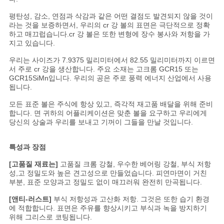
평탄성, 감소, 연점과 삭감과 같은 어떤 결점도 발견되지 않을 것이
라는 것을 보증하면서, 우리의 cr 강 볼의 표면은 극단적으로 정확
하고 매끄럽습니다.cr 강 볼은 또한 변형에 장수 봉사와 저항을 가
지고 있습니다.
우리는 사이즈가 7.9375 밀리미터에서 82.55 밀리미터까지 이르면
서 주로 cr 강을 생산합니다. 주요 소재는 고크롬 GCR15 또는
GCR15SiMn입니다. 우리의 공은 주로 풍력 에너지 산업에서 사용
됩니다.
모든 표준 볼은 주식에 항상 있고, 즉각적 재고품 배달을 위해 준비
합니다. 면 귀하의 어플리케이션은 맞춘 볼을 요구하고 우리에게
당신의 상술과 우리를 보내고 기꺼이 그들을 만날 것입니다.
특성과 장점
[고품질 재료는]
고품질 크롬 강철, 우수한 베어링 강철, 부식 저항
성,고 정밀도와 높은 견고성으로 만들었습니다. 피연마면이 거친
부분, 표준 모양과고 정밀도 없이 매끄러워 완전히 만곡됩니다.
[앤티-러스트]
부식 저항성과 고산화 저항. 그것은 또한 습기 환경
에 적합합니다. 표면은 주유를 향상시키고 부식과 녹을 방지하기
위해 그리스로 코팅됩니다.