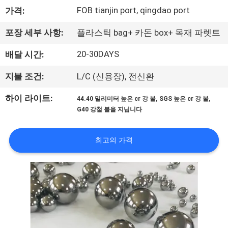
하
FOB tianjin port, qingdao port
가격:
여
포장 세부 사항:
플라스틱 bag+ 카돈 box+ 목재 파렛트
공
20-30DAYS
배달 시간:
장
지불 조건:
L/C (신용장), 전신환
여
,
,
하이 라이트:
44.40 밀리미터 높은 cr 강 볼
SGS 높은 cr 강 볼
G40 강철 볼을 지닙니다
행
최고의 가격
품
질
관
리