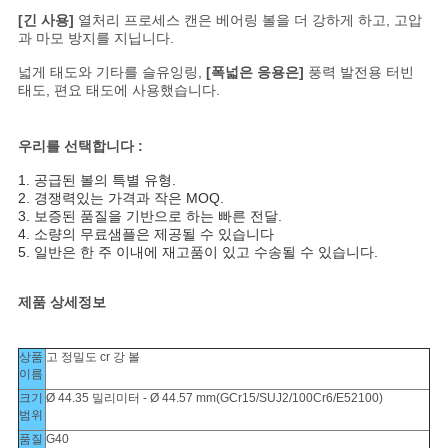
[긴 사용]
열처리 프로세스 캔은 베어링 볼을 더 강하게 하고, 고압
과 마모 방지를 지닙니다.
넓게 태도와 기타를 슬유잉링,
[폭넓은 응용은]
풍력 발전용 터빈
태도, 편요 태도에 사용했습니다.
우리를 선택합니다 :
1. 공급된 볼의 특별 유형.
2. 경쟁력있는 가격과 작은 MOQ.
3. 보증된 품질을 기반으로 하는 빠른 전달.
4. 소량의 무료샘플은 제공될 수 있습니다
5. 일반은 한 주 이내에 재고품이 있고 수송될 수 있습니다.
제품 상세정보
상품
고 정밀도 cr 강 볼
이름
크기
Ø 44.35 밀리미터 - Ø 44.57 mm(GCr15/SUJ2/100Cr6/E52100)
범위
품질
G40