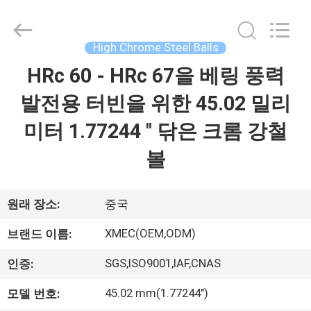
Xi'an
machinery
&
engineering
High Chrome Steel Balls
import
&
export
HRc 60 - HRc 67을 베링 풍력
집
co.,ltd..
All
Rights
발전용 터빈을 위한 45.02 밀리
Reserved.
제
미터 1.77244 " 닦은 크롬 강철
품
볼
우
원래 장소:
중국
리
XMEC(OEM,ODM)
브랜드 이름:
에
SGS,ISO9001,IAF,CNAS
인증:
대
45.02 mm(1.77244")
모델 번호: