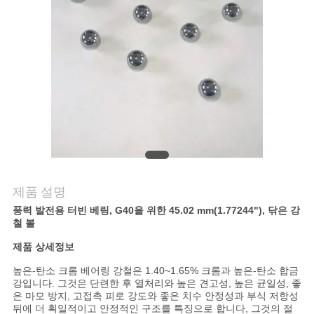
연
락
주
세
요
뉴
제품 설명
풍력 발전용 터빈 베링, G40을 위한 45.02 mm(1.77244")
, 닦은 강
스
철 볼
제품 상세정보
사
높은-탄소 크롬 베어링 강철은 1.40~1.65% 크롬과 높은-탄소 합금
강입니다. 그것은 단련한 후 열처리와 높은 견고성, 높은 균일성, 좋
이
은 마모 방지, 고접촉 피로 강도와 좋은 치수 안정성과 부식 저항성
뒤에 더 획일적이고 안정적인 구조를 특징으로 합니다, 그것의 절