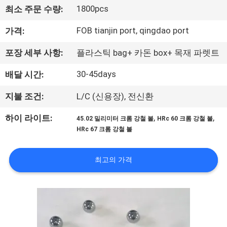
하
1800pcs
최소 주문 수량:
여
FOB tianjin port, qingdao port
가격:
공
포장 세부 사항:
플라스틱 bag+ 카돈 box+ 목재 파렛트
장
30-45days
배달 시간:
여
지불 조건:
L/C (신용장), 전신환
행
,
,
하이 라이트:
45.02 밀리미터 크롬 강철 볼
HRc 60 크롬 강철 볼
HRc 67 크롬 강철 볼
품
최고의 가격
질
관
리