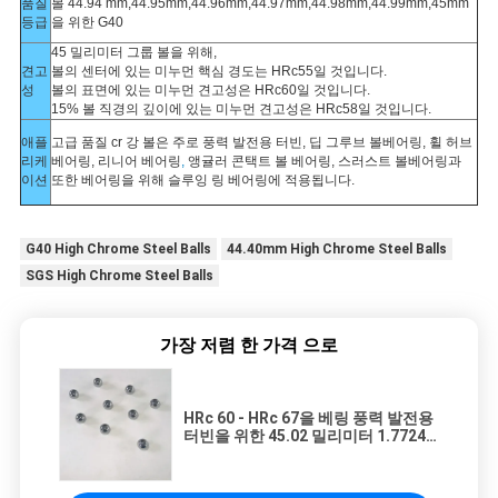
품질
볼 44.94 mm,44.95mm,44.96mm,44.97mm,44.98mm,44.99mm,45mm
등급
을 위한 G40
45 밀리미터 그룹 볼을 위해,
견고
볼의 센터에 있는 미누먼 핵심 경도는 HRc55일 것입니다.
성
볼의 표면에 있는 미누먼 견고성은 HRc60일 것입니다.
15% 볼 직경의 깊이에 있는 미누먼 견고성은 HRc58일 것입니다.
애플
고급 품질 cr 강 볼은 주로 풍력 발전용 터빈,
딥 그루브 볼베어링, 휠 허브
리케
베어링, 리니어 베어링
,
앵귤러 콘택트 볼 베어링, 스러스트 볼베어링과
이션
또한 베어링
을 위해 슬루잉 링 베어링에 적용됩니다
.
G40 High Chrome Steel Balls
44.40mm High Chrome Steel Balls
SGS High Chrome Steel Balls
가장 저렴 한 가격 으로
HRc 60 - HRc 67을 베링 풍력 발전용
터빈을 위한 45.02 밀리미터 1.77244
" 닦은 크롬 강철 볼