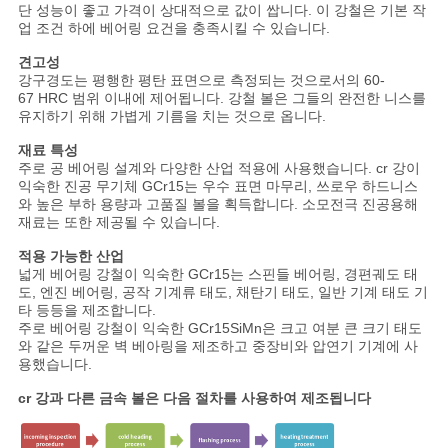
트
단 성능이 좋고 가격이 상대적으로 값이 쌉니다. 이 강철은 기본 작
업 조건 하에 베어링 요건을 충족시킬 수 있습니다.
맵
견고성
강구경도는 평행한 평탄 표면으로 측정되는 것으로서의 60-
67 HRC 범위 이내에 제어됩니다. 강철 볼은 그들의 완전한 니스를
PRIVACY
유지하기 위해 가볍게 기름을 치는 것으로 옵니다.
POLICY
재료 특성
주로 공 베어링 설계와 다양한 산업 적용에 사용했습니다. cr 강이
익숙한 진공 무기체 GCr15는 우수 표면 마무리, 쓰로우 하드니스
와 높은 부하 용량과 고품질 볼을 획득합니다. 소모전극 진공용해
재료는 또한 제공될 수 있습니다.
적용 가능한 산업
넓게 베어링 강철이 익숙한 GCr15는 스핀들 베어링, 경편궤도 태
도, 엔진 베어링, 공작 기계류 태도, 채탄기 태도, 일반 기계 태도 기
타 등등을 제조합니다.
주로 베어링 강철이 익숙한 GCr15SiMn은 크고 여분 큰 크기 태도
와 같은 두꺼운 벽 베아링을 제조하고 중장비와 압연기 기계에 사
용했습니다.
cr 강과 다른 금속 볼은 다음 절차를 사용하여 제조됩니다