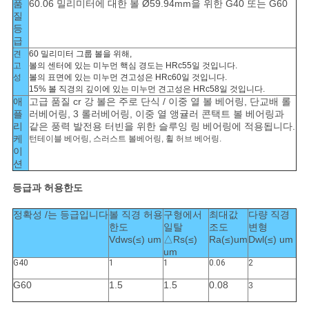
품
60.06 밀리미터에 대한 볼 Ø59.94mm을 위한 G40 또는 G60
질
등
급
견
60 밀리미터 그룹 볼을 위해,
고
볼의 센터에 있는 미누먼 핵심 경도는 HRc55일 것입니다.
성
볼의 표면에 있는 미누먼 견고성은 HRc60일 것입니다.
15% 볼 직경의 깊이에 있는 미누먼 견고성은 HRc58일 것입니다.
애
고급 품질 cr 강 볼은 주로 단식 / 이중 열 볼 베어링, 단교배 롤
플
러베어링, 3 롤러베어링, 이중 열 앵귤러 콘택트 볼 베어링과
리
같은 풍력 발전용 터빈을 위한 슬루잉 링 베어링에 적용됩니다.
케
턴테이블 베어링, 스러스트 볼베어링, 휠 허브 베어링.
이
션
등급과 허용한도
정확성 /는 등급입니다
볼 직경 허용
구형에서
최대값
다량 직경
한도
일탈
조도
변형
Vdws(≤) um
△Rs(≤)
Ra(≤)um
Dwl(≤) um
um
G40
1
1
0.06
2
G60
1.5
1.5
0.08
3