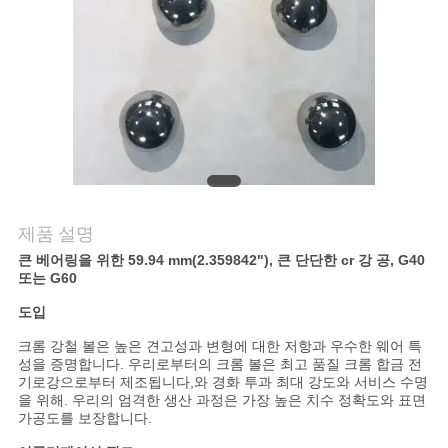
연
락
주
세
요
제품 설명
큰 베어링을 위한 59.94 mm(2.359842")
, 큰 단단한 cr 강 공, G40
뉴
또는 G60
스
도입
크롬 강철 볼은 높은 견고성과 변형에 대한 저항과 우수한 웨어 특
성을 증명합니다. 우리로부터의 크롬 볼은 최고 품질 크롬 합금 전
사
기로강으로부터 제조됩니다,와 경화 투과 최대 강도와 서비스 수명
을 위해. 우리의 엄격한 생산 과정은 가장 높은 치수 정확도와 표면
이
가공도를 보장합니다.