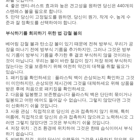
화될 것입니다.
4. 좋은 앤티-러스트 효과와 높은 견고성을 원하면 당신은 440개의
스텐레스 볼을 필요로 합니다.
5. 만약 당신이 고정밀도를 원하면, 당신이 뭔가, 작게 수, 높게 수
준과 잘 정확도를 선택하여야 합니다.
부식하기를 회피하기 위한 법 강철 볼의
베어링 강철 볼과 탄소강 볼이 있기 때문에 전혀 방부식, 우리가 공
장을 떠나기 전에 방부식 기름을 추가하지만, 그러나 그것은 방부
식 기름이 방부식 기름을 추가한 후 결코 부식하지 않을 것이라는
것이 아닙니다. 우리는 볼이 바란 철강이 장기 저장 뒤에 부식하지
않는다는 것을 보증하기 위해 여전히 약간의 대책을 취할 필요가
있습니다.
1. 패키징을 확인하세요 : 플라스틱 백이 손상되는지 확인하고 그것
이 미안하지만, 손상되면 제시간에 그것을 대체하세요 위해 상품을
받은 후에 처음으로 패키징을 확인하세요.
2. 다음을 밀봉했고 보존했습니다 플라스틱 백은 단단히 묶이거나
밀봉되고 어떤 에어도 들어갈 수 없습니다, 그렇지 않았다면 그것
이 산화하기 쉬울 것입니다.
3. 사용 관심 : 직접적으로 당신의 손과 접촉하지 않기 위해, 특히
여름에, 직접적으로 당신의 손과 접촉하지 않으려고 노력하시오 그
러면 그렇지 않았다면 그것은 부식하기 쉬울 것입니다.
4. 저장 위치 : 건조 환경에 위치하여 그것은 한때 습식이어서 부식
하기 쉽습니다.
5. 빈번한 점검 : 만약 당신이 오랫동안 그것을 사용하지 않으면, 당