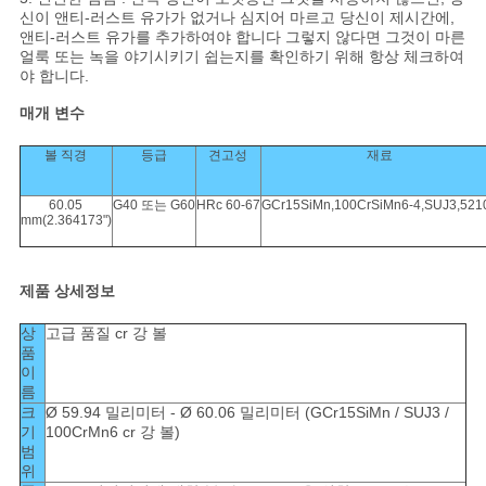
신이 앤티-러스트 유가가 없거나 심지어 마르고 당신이 제시간에,
앤티-러스트 유가를 추가하여야 합니다 그렇지 않다면 그것이 마른
얼룩 또는 녹을 야기시키기 쉽는지를 확인하기 위해 항상 체크하여
야 합니다.
매개 변수
볼 직경
등급
견고성
재료
60.05
G40 또는 G60
HRc 60-67
GCr15SiMn,100CrSiMn6-4,SUJ3,521
mm(2.364173")
제품 상세정보
상
고급 품질 cr 강 볼
품
이
름
크
Ø 59.94 밀리미터 - Ø 60.06 밀리미터 (GCr15SiMn / SUJ3 /
기
100CrMn6 cr 강 볼)
범
위