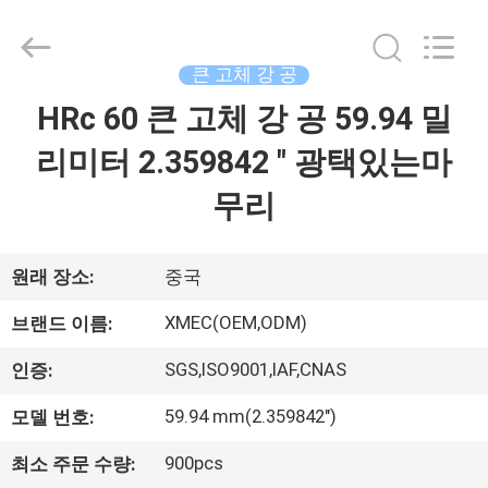
Xi'an
machinery
&
engineering
큰 고체 강 공
import
&
export
HRc 60 큰 고체 강 공 59.94 밀
집
co.,ltd..
All
Rights
리미터 2.359842 " 광택있는마
Reserved.
제
무리
품
원래 장소:
중국
우
XMEC(OEM,ODM)
브랜드 이름:
리
SGS,ISO9001,IAF,CNAS
인증:
에
59.94 mm(2.359842")
모델 번호:
대
900pcs
최소 주문 수량: