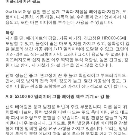
어플리케이션 필드
트
Gcr15 베어링 강철 볼은 넓게 고속과 저잡음 베어링과 자전거, 오
맵
토바이, 자동차, 가동 레일, 다목적 볼, 수하물과 전자 업계에서 사
용되고, 또한 다른 미디어를 부수는데 사용될 수 있습니다.
특징
PRIVACY
자기를 띤, 페라이트의 강철, 기름 패키징, 견고성은 HRC60-66에
도달할 수 있고, 물질이 좋은 마모 방지를 가지고 있고, 정확성이 강
POLICY
철 볼로의 냉간 가공 뒤에 1/10 밀리미터에 도달할 수 있고, 표면이
미러-라이크. 색은 크롬이지만, 그러나 그것이 용접될 수 없습니다.
미끄러지도록 쉽지 않은 아주 딱딱함 부식 저항성, 높은 견고성, 강
한 마모 방지, 저 거칠기,와 볼 좌석을 입지 않을 것입니다.
전체 성능은 좋고, 견고성이 끈 후 높고 획일적이고 부드러워지으
면서, 마모 방지와 접촉 약화 강도가 높고, 열간 가공성이 좋고, 그
것이 더 합금 원소를 포함하며,와 가격이 상대적으로 값이 쌉니다.
AISI 52100 60 밀리미터 그룹 베어링 제조 기계 cr 강 볼
선회 베어링은 풍력 발전용 터빈의 주요 부분입니다. 다른 설치 위
치들에 따르면, 풍력 발전용 터빈 태도는 주요 축베어링, 편요 태도
와 피치 베어링으로 분할될 수 있습니다. 작업 환경은 힘들고 유지
비용이 매우 높습니다. 그러므로, 풍력 발전용 터빈 베어링은 강철
볼에 대한 엄격한 품질 요구 사항을 가지고 있습니다. 우리는 엄밀
하게 우리의 풍력 에너지 강철 볼이 우수한 품질을 가지고 있다는