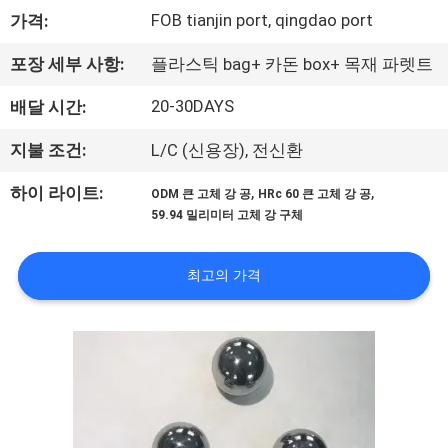
하
FOB tianjin port, qingdao port
가격:
여
포장 세부 사항:
플라스틱 bag+ 카돈 box+ 목재 파렛트
공
20-30DAYS
배달 시간:
장
지불 조건:
L/C (신용장), 전신환
여
,
,
하이 라이트:
ODM 큰 고체 강 공
HRc 60 큰 고체 강 공
59.94 밀리미터 고체 강 구체
행
최고의 가격
품
질
관
리